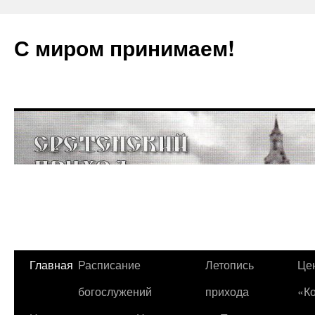
С миром принимаем!
Главная
Расписание
Летопись
Це
богослужений
прихода
«К