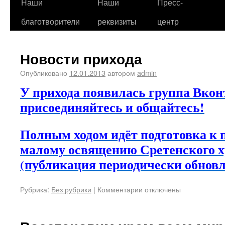
Наши
Наши
Пресс-
благотворители
реквизиты
центр
Новости прихода
Опубликовано
12.01.2013
автором
admin
У прихода появилась группа Вкон
присоединяйтесь и общайтесь!
Полным ходом идёт подготовка к
малому освящению Сретенского 
(публикация периодически обновл
Рубрика:
Без рубрики
|
Комментарии отключены